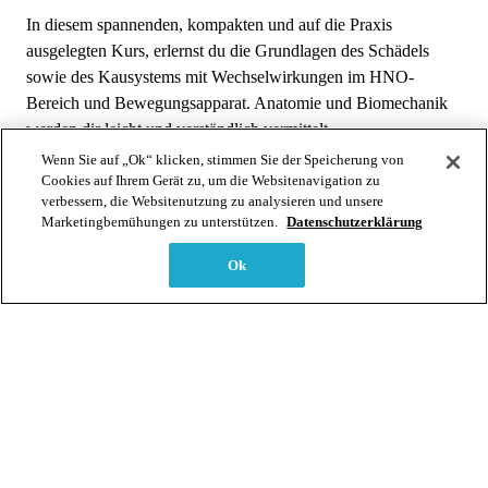
In diesem spannenden, kompakten und auf die Praxis
ausgelegten Kurs, erlernst du die Grundlagen des Schädels
sowie des Kausystems mit Wechselwirkungen im HNO-
Bereich und Bewegungsapparat. Anatomie und Biomechanik
werden dir leicht und verständlich vermittelt.
Manualtherapeutische, osteopathische sowie
Wenn Sie auf „Ok“ klicken, stimmen Sie der Speicherung von
Cookies auf Ihrem Gerät zu, um die Websitenavigation zu
Fasziendistorsionstechniken werden für die sofortige
verbessern, die Websitenutzung zu analysieren und unsere
Umsetzung in der Praxis sorgfältig eingeübt.
Marketingbemühungen zu unterstützen.
Datenschutzerklärung
Kieferprobleme mit Ursache-Folge-Ketten, Gesichts- und
Ok
unspezifischen Zahnschmerzen, Beschwerden im HNO
Bereich u.a. wirst du nach diesem Kurs in deiner Praxis
behandeln können.
Du wirst in der Lage sein, die beschriebenen Beschwerdebilder
zu erkennen, einzuordnen und manualtherapeutisch sowie mit
Faszientechniken zu behandeln. Du erkennst über Ursache-
Folge-Ketten Zusammenhänge im Bewegungsapparat und
kannst entsprechende Techniken einsetzten.