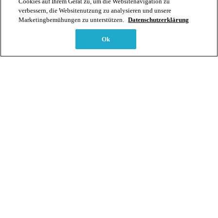
Cookies auf Ihrem Gerät zu, um die Websitenavigation zu
verbessern, die Websitenutzung zu analysieren und unsere
Marketingbemühungen zu unterstützen.
Datenschutzerklärung
Weiterlesen…
Ok
Infoabend Fussreflexzonenmassage / dipl.
Fussreflexzonentherapeut
Informationsveranstaltung
Abendveranstaltung von 18.30-20 Uhr
2. September 2026, online
kostenlos
Du erhältst einen Einblick in unseren Lehrgang der
Fussreflexzonenmassage
.
Informationen über Entwicklungsmöglichkeiten,